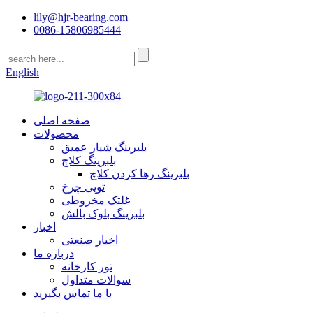
lily@hjr-bearing.com
0086-15806985444
English
صفحه اصلی
محصولات
بلبرینگ شیار عمیق
بلبرینگ کلاچ
بلبرینگ رها کردن کلاچ
توپی چرخ
غلتک مخروطی
بلبرینگ بلوک بالش
اخبار
اخبار صنعتی
درباره ما
تور کارخانه
سوالات متداول
با ما تماس بگیرید