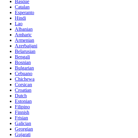
Basque
Catalan
Esperanto
Hindi
Lao
Albanian
Amharic
Armenian
Azerbaijani
Belarusian
Bengali
Bosnian
Bulgarian
Cebuano
Chichewa
Corsican
Croatian
Dutch
Estonian
Filipino
Finnish
Frisian
Galician
Georgian
Gujarati