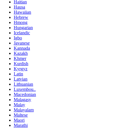
Haitian
Hausa
Hawaiian
Hebrew
Hmong
Hungarian
Icelandic
Igbo
Javanese
Kannada
Kazakh
Khmer
Kurdish
Kyrgyz
Latin
Latvian
Lithuanian
Luxembou..
Macedonian
Malagasy
Malay
Malayalam
Maltese
Maori
Marathi