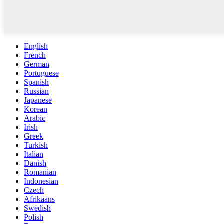
English
French
German
Portuguese
Spanish
Russian
Japanese
Korean
Arabic
Irish
Greek
Turkish
Italian
Danish
Romanian
Indonesian
Czech
Afrikaans
Swedish
Polish