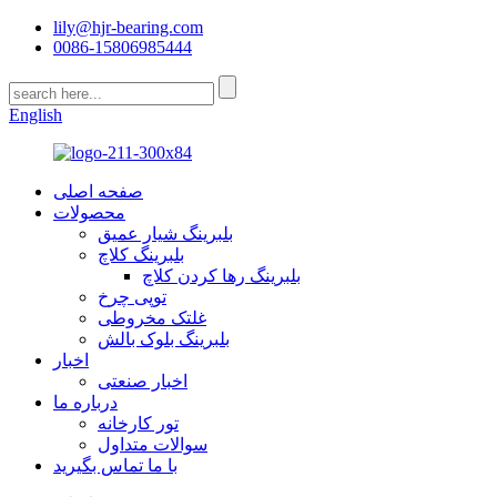
lily@hjr-bearing.com
0086-15806985444
English
صفحه اصلی
محصولات
بلبرینگ شیار عمیق
بلبرینگ کلاچ
بلبرینگ رها کردن کلاچ
توپی چرخ
غلتک مخروطی
بلبرینگ بلوک بالش
اخبار
اخبار صنعتی
درباره ما
تور کارخانه
سوالات متداول
با ما تماس بگیرید