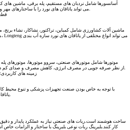
آسانسورها شامل نردبان های مستقیم، پله برقی، ماشین های کشش
قابلیت اطمینان بالا و عمر طولانی.همچنین کاهش مصرف انرژی بسیار مهم است..Longteng می تواند یاتاقان های نورد را با ساختارهای مهر و موم شده و راه حل های فنی مختلف ارائه دهد.
قطعا
ماشین آلات کشاورزی شامل کمباین، تراکتور، نشاکار، نشاء برنج، 
می
موتورها شامل موتورهای صنعتی، سروو موتورها، موتورهای پله ا
مصرف انرژی کم و راندمان بالا هستند.Longteng از نظر صرفه جویی در مصرف انرژی، کاهش مصرف و صدای کم دارای فناوری های بسیار بالغی است و می تواند راه حل هایی را در اختیار کاربران قرار دهد.
زمینه های کاربردی:
با توجه به خاص بودن صنعت تجهیزات پزشکی و تنوع محیط کاربر
یاتاقان دارای سرعت فوق العاده بالا، کم است. گشتاور، ظرفیت بار زیاد و مقاومت در برابر تشعشع., فراریت کم، خود روان کننده و سایر خواص.
کار کنند.بلبرینگ ربات نوعی بلبرینگ با ساختار و الزامات خاص