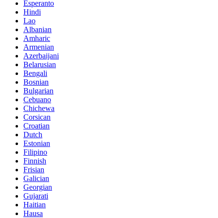
Esperanto
Hindi
Lao
Albanian
Amharic
Armenian
Azerbaijani
Belarusian
Bengali
Bosnian
Bulgarian
Cebuano
Chichewa
Corsican
Croatian
Dutch
Estonian
Filipino
Finnish
Frisian
Galician
Georgian
Gujarati
Haitian
Hausa