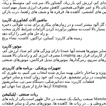
 کم، لرزش کم، بار زیاد، گشتاور بالا، سرعت کم، متوسط ​​و زیاد،
ین های کششی، کاهنده ها، قرقره ها و شیف های راهنما، درب بازکن
ماشین آلات کشاورزی-کاربرد
 گل آلود بیشتر است و در زمان‌های بیکاری برای مدت طولانی ذخیره
کردن الزامات شرایط کاری سخت، Longteng می تواند انواع مختلفی از یاتاقان های نورد سازه آب بندی
و راه حل های فنی را ارائه دهد.
زمینه های کاربرد: کمباین، تراکتور، کاشت، نشاء برنج
موتور-کاربرد
ایر موتورها هستند.آنها عمدتا دارای ویژگی های کم صدا، لرزش کم،
تورهای سروو، رمزگذارها، موتورهای تبدیل فرکانس، موتورهای صنعتی
تجهیزات پزشکی - برنامه های کاربردی
 ویژه و ساختار داخلی بهینه سازی شده انتخاب می کنیم، به طوری که
قطعات کاربرد: مته دندانپزشکی، دستگاه سی تی، سانتریفیوژ
اژدها خارج از شرق تندا جهان لیو Xingbang
ربات صنعتی - اپلیکیشن
صنعت رباتیک یک صنعت در حال ظهور است.یکی از پایه های Manufacturing 4.0 ساخت هوشمند است.ربات های صنعتی نیاز به عملکرد پایدار و دقیق دارند و بدون پشتیبانی از بلبرینگ های ربات دقیق نمی توانند
مخروطی و ... در ربات ها، کاهنده ها، موتورهای محرک و سایر قطعات