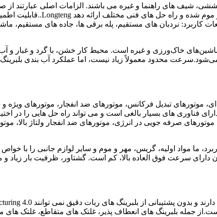
ی، شیف های راهنما و غیره می باشند. الزامات اصلی عبارتند از صدای
ت کاربرد: نردبان های مستقیم، پله برقی ها، جاده های مستقیم، ماش
ماشین‌های خاک‌ورزی و غیره است. محیط کار خشن، با گرد و غبار و آب
‌شود.سرعت محدود معمولاً زیاد نیست، اما عملکرد آب بندی بلبرینگ بسیار بالا است.به منظور برآورده 
ی، موتورهای تبدیل فرکانس، موتورهای ضد انفجار، موتورهای ویژه و س
 موتورهای صرفه جویی در انرژی، موتورهای ضد انفجار ولتاژ بالا، مو
د، ما مواد اولیه، گریس، مهر و موم و سایر لوازم جانبی را با خواص
 است.از جمله بلبرینگ های انعطاف پذیر، غلتک های متقاطع، غلتک های 