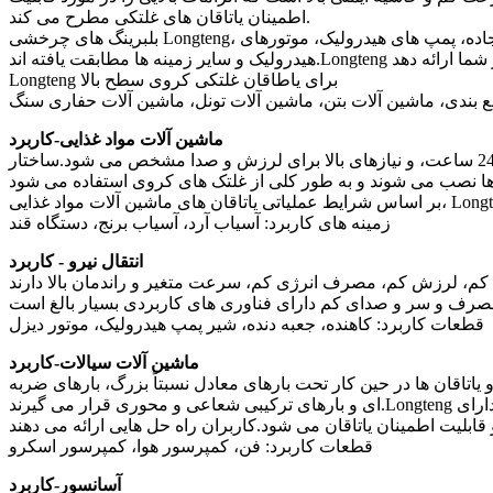
اطمینان یاتاقان های غلتکی مطرح می کند.
بلبرینگ های چرخشی Longteng، غلتک های استوانه ای، غلتک های مخروطی، بلبرینگ های هلالی، یاتاقان های دکل لیفتراک با موفقیت با ماشین آلات بالابر، ماشین آلات جاده، پمپ های هیدرولیک، موتورهای
Longteng برای یاطاقان غلتکی کروی سطح بالا
مع بندی، ماشین آلات بتن، ماشین آلات تونل، ماشین آلات حفاری سنگ
ماشین آلات مواد غذایی-کاربرد
ماشین آلات غلات خواه یک آسیاب آرد، یک آسیاب برنج یا یک کارخانه قند باشد، با سرعت چرخش 400 تا 600 دور در دقیقه، کار مداوم برای 24 ساعت، و نیازهای بالا برای لرزش و صدا مشخص می شود.ساختار
زمینه های کاربرد: آسیاب آرد، آسیاب برنج، دستگاه قند
انتقال نیرو - کاربرد
مصرف انرژی کم، سرعت متغیر و راندمان بالا دارند.Longteng می تواند انواع
قطعات کاربرد: کاهنده، جعبه دنده، شیر پمپ هیدرولیک، موتور دیزل
ماشین آلات سیالات-کاربرد
تاقان ها در حین کار تحت بارهای معادل نسبتاً بزرگ، بارهای ضربه
ای و بارهای ترکیبی شعاعی و محوری قرار می گیرند.Longteng از مواد خام با کیفیت بالا، فناوری عملیات حرارتی ویژه و فناوری پردازش خالی ویژه استفاده می کند.با بهینه سازی ساختار داخلی، یاتاقان دارای
قطعات کاربرد: فن، کمپرسور هوا، کمپرسور اسکرو
آسانسور-کاربرد