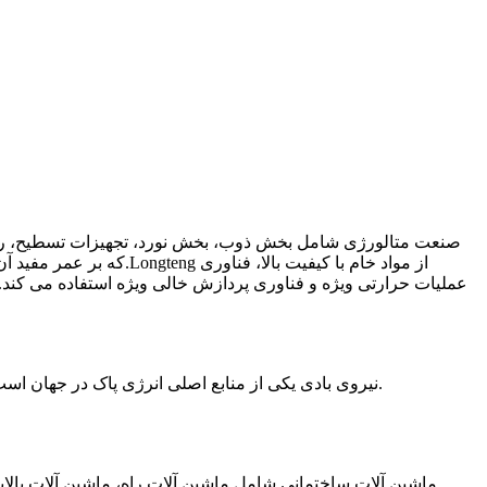
صنعت متالورژی شامل بخش ذوب، بخش نورد، تجهیزات تسطیح، ریخت
که بر عمر مفید آن تأثی
عملیات حرارتی ویژه و فناوری پردازش خالی ویژه استفاده می کند.ب
نیروی بادی یکی از منابع اصلی انرژی پاک در جهان است و تولید برق با مگاوات بزرگ مسیر اصلی توسعه است.یاتاقان‌های تطبیق با قدرت باد طولانی تضمینی برای تولید برق پایدار به شما می‌دهند.
ماشین آلات ساختمانی شامل ماشین آلات راه، ماشین آلات بالابر