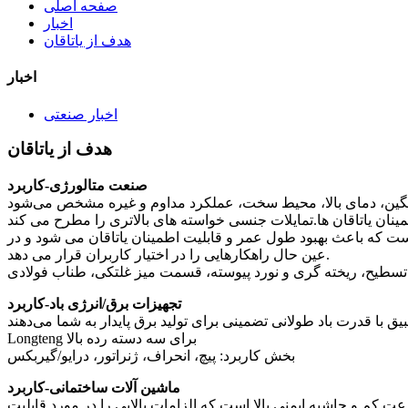
صفحه اصلی
اخبار
هدف از یاتاقان
اخبار
اخبار صنعتی
هدف از یاتاقان
صنعت متالورژی-کاربرد
نگین، دمای بالا، محیط سخت، عملکرد مداوم و غیره مشخص می‌شود
 جنسی خواسته های بالاتری را مطرح می کند.Longteng از مواد خام با کیفیت بالا، فناوری
است که باعث بهبود طول عمر و قابلیت اطمینان یاتاقان می شود و در
عین حال راهکارهایی را در اختیار کاربران قرار می دهد.
سطیح، ریخته گری و نورد پیوسته، قسمت میز غلتکی، طناب فولادی
تجهیزات برق/انرژی باد-کاربرد
Longteng برای سه دسته رده بالا
بخش کاربرد: پیچ، انحراف، ژنراتور، درایو/گیربکس
ماشین آلات ساختمانی-کاربرد
 کم و حاشیه ایمنی بالا است که الزامات بالایی را در مورد قابلیت