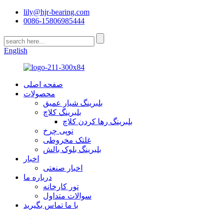
lily@hjr-bearing.com
0086-15806985444
English
صفحه اصلی
محصولات
بلبرینگ شیار عمیق
بلبرینگ کلاچ
بلبرینگ رها کردن کلاچ
توپی چرخ
غلتک مخروطی
بلبرینگ بلوک بالش
اخبار
اخبار صنعتی
درباره ما
تور کارخانه
سوالات متداول
با ما تماس بگیرید