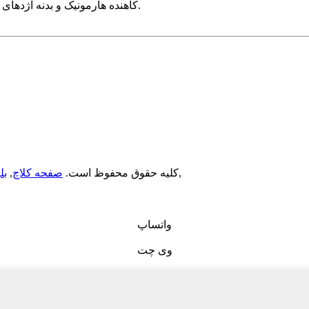
استفاده می شود.حوزه های کاربردی شامل کاهنده RV، کاهنده هارمونیک و بدنه اژدهای ماشین است.
,
© Copyright - 2010-2021: کلیه حقوق محفوظ است.
صفحه کلاچ
,
بل
واتساپ
وی چت