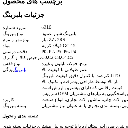
برچسب های محصول
جزئیات بلبرینگ
6
210
مورد شماره.
بلبرینگ شیار عمیق
نوع بلبرینگ
باز، ZZ، 2RS
نوع مهر و موم:
فولاد کروم GCr15
مواد
P0، P2، P5، P6، P4
دقت، درستی
C0,C2,C3,C4,C5
ترخیص کالا از گمرک
برنج، فولاد، نایلون و غیره
نوع قفس
عمر طولانی با کیفیت بالا
بلبرینگ
ویژگی
کم صدا با کنترل دقیق کیفیت بلبرینگ JITO
بار بالا توسط طراحی پیشرفته با تکنیک بالا
قیمت رقابتی که دارای بیشترین ارزش است
ده برای پاسخگویی به نیازهای مشتریان
ن آلات چاپ، ماشین آلات نجاری، انواع صنعت
کاربرد
بی، بسته بندی تجاری یا به عنوان نیاز مشتریان
بسته بلبرینگ
بسته بندی و تحویل:
 بندی صادرات استاندارد یا با توجه به نیاز مشتری
جزئیات بسته بندی