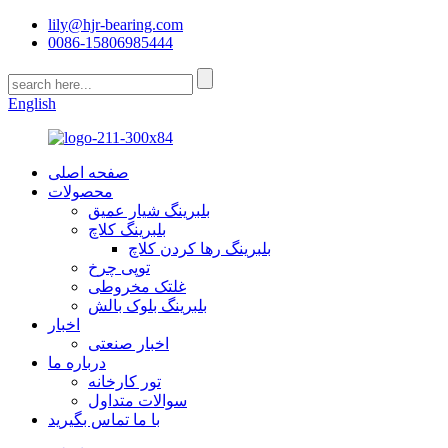
lily@hjr-bearing.com
0086-15806985444
English
صفحه اصلی
محصولات
بلبرینگ شیار عمیق
بلبرینگ کلاچ
بلبرینگ رها کردن کلاچ
توپی چرخ
غلتک مخروطی
بلبرینگ بلوک بالش
اخبار
اخبار صنعتی
درباره ما
تور کارخانه
سوالات متداول
با ما تماس بگیرید