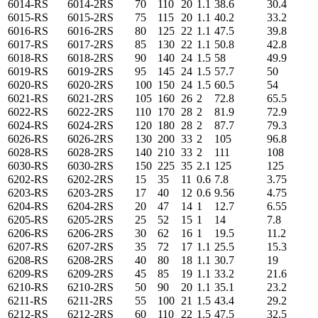
6014-RS
6014-2RS
70
110
20
1.1
38.6
30.4
6015-RS
6015-2RS
75
115
20
1.1
40.2
33.2
6016-RS
6016-2RS
80
125
22
1.1
47.5
39.8
6017-RS
6017-2RS
85
130
22
1.1
50.8
42.8
6018-RS
6018-2RS
90
140
24
1.5
58
49.9
6019-RS
6019-2RS
95
145
24
1.5
57.7
50
6020-RS
6020-2RS
100
150
24
1.5
60.5
54
6021-RS
6021-2RS
105
160
26
2
72.8
65.5
6022-RS
6022-2RS
110
170
28
2
81.9
72.9
6024-RS
6024-2RS
120
180
28
2
87.7
79.3
6026-RS
6026-2RS
130
200
33
2
105
96.8
6028-RS
6028-2RS
140
210
33
2
111
108
6030-RS
6030-2RS
150
225
35
2.1
125
125
6202-RS
6202-2RS
15
35
11
0.6
7.8
3.75
6203-RS
6203-2RS
17
40
12
0.6
9.56
4.75
6204-RS
6204-2RS
20
47
14
1
12.7
6.55
6205-RS
6205-2RS
25
52
15
1
14
7.8
6206-RS
6206-2RS
30
62
16
1
19.5
11.2
6207-RS
6207-2RS
35
72
17
1.1
25.5
15.3
6208-RS
6208-2RS
40
80
18
1.1
30.7
19
6209-RS
6209-2RS
45
85
19
1.1
33.2
21.6
6210-RS
6210-2RS
50
90
20
1.1
35.1
23.2
6211-RS
6211-2RS
55
100
21
1.5
43.4
29.2
6212-RS
6212-2RS
60
110
22
1.5
47.5
32.5