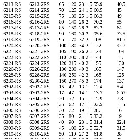
6213-RS
6213-2RS
65
120
23
1.5
55.9
40.5
6214-RS
6214-2RS
70
125
24
1.5
60.5
45
6215-RS
6215-2RS
75
130
25
1.5
66.3
49
6216-RS
6216-2RS
80
140
26
2
70.2
55
6217-RS
6217-2RS
85
150
28
2
83.2
64
6218-RS
6218-2RS
90
160
30
2
95.6
73.5
6219-RS
6219-2RS
95
170
32
2
108
81.5
6220-RS
6220-2RS
100
180
34
2.1
122
92.7
6221-RS
6221-2RS
105
190
36
2.1
133
104
6222-RS
6222-2RS
110
200
38
2.1
144
117
6224-RS
6224-2RS
120
215
40
2.1
155
130
6226-RS
6226-2RS
130
230
40
3
165
147
6228-RS
6228-2RS
140
250
42
3
165
125
6230-RS
6230-2RS
150
270
45
3
174
137
6302-RS
6302-2RS
15
42
13
1
11.4
5.4
6303-RS
6303-2RS
17
47
14
1
13.5
6.55
6304-RS
6304-2RS
20
52
15
1.1
15.9
7.8
6305-RS
6305-2RS
25
62
17
1.1
22.5
11.6
6306-RS
6306-2RS
30
72
19
1.1
28.1
16
6307-RS
6307-2RS
35
80
21
1.5
33.2
19
6308-RS
6308-2RS
40
90
23
1.5
31.4
22.4
6309-RS
6309-2RS
45
100
25
1.5
52.7
31.5
6310-RS
6310-2RS
50
110
27
2
61.8
38