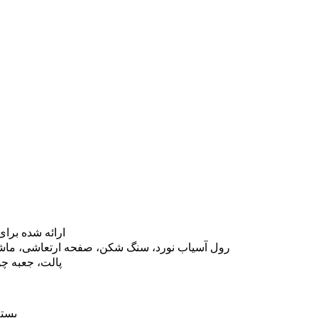
سرویس OEM ارائه ش
رول آسیاب نورد، سنگ شکن، صفحه ارتعاشی، ماشی
پالت، جعبه چو
بسته