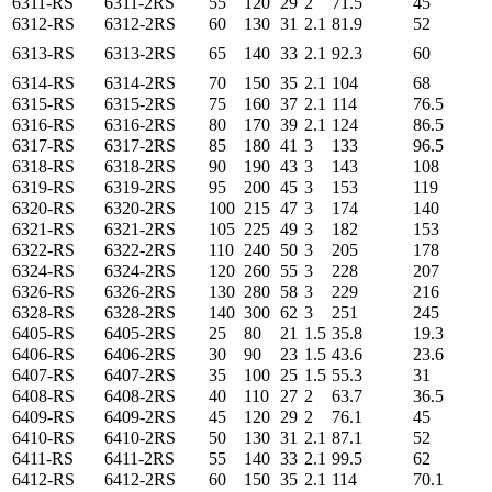
6311-RS
6311-2RS
55
120
29
2
71.5
45
6312-RS
6312-2RS
60
130
31
2.1
81.9
52
6313-RS
6313-2RS
65
140
33
2.1
92.3
60
6314-RS
6314-2RS
70
150
35
2.1
104
68
6315-RS
6315-2RS
75
160
37
2.1
114
76.5
6316-RS
6316-2RS
80
170
39
2.1
124
86.5
6317-RS
6317-2RS
85
180
41
3
133
96.5
6318-RS
6318-2RS
90
190
43
3
143
108
6319-RS
6319-2RS
95
200
45
3
153
119
6320-RS
6320-2RS
100
215
47
3
174
140
6321-RS
6321-2RS
105
225
49
3
182
153
6322-RS
6322-2RS
110
240
50
3
205
178
6324-RS
6324-2RS
120
260
55
3
228
207
6326-RS
6326-2RS
130
280
58
3
229
216
6328-RS
6328-2RS
140
300
62
3
251
245
6405-RS
6405-2RS
25
80
21
1.5
35.8
19.3
6406-RS
6406-2RS
30
90
23
1.5
43.6
23.6
6407-RS
6407-2RS
35
100
25
1.5
55.3
31
6408-RS
6408-2RS
40
110
27
2
63.7
36.5
6409-RS
6409-2RS
45
120
29
2
76.1
45
6410-RS
6410-2RS
50
130
31
2.1
87.1
52
6411-RS
6411-2RS
55
140
33
2.1
99.5
62
6412-RS
6412-2RS
60
150
35
2.1
114
70.1